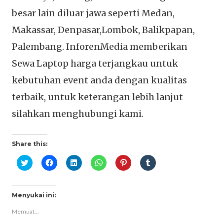
besar lain diluar jawa seperti Medan,
Makassar, Denpasar,Lombok, Balikpapan,
Palembang. InforenMedia memberikan
Sewa Laptop harga terjangkau untuk
kebutuhan event anda dengan kualitas
terbaik, untuk keterangan lebih lanjut
silahkan menghubungi kami.
Share this:
Klik
Klik
Klik
Klik
Klik
Klik
untuk
untuk
untuk
untuk
untuk
untuk
berbagi
membagikan
berbagi
berbagi
berbagi
berbagi
pada
di
di
di
pada
pada
Twitter(Membuka
Facebook(Membuka
Linkedln(Membuka
WhatsApp(Membuka
Pinterest(Membuka
Tumblr(Membuka
di
di
di
di
di
di
Menyukai ini:
jendela
jendela
jendela
jendela
jendela
jendela
yang
yang
yang
yang
yang
yang
Memuat...
baru)
baru)
baru)
baru)
baru)
baru)