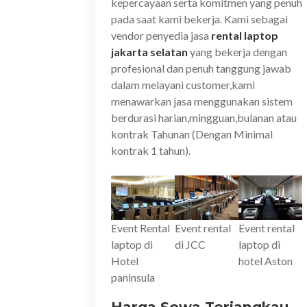
kepercayaan serta komitmen yang penuh
pada saat kami bekerja. Kami sebagai
vendor penyedia jasa
rental laptop
jakarta selatan
yang bekerja dengan
profesional dan penuh tanggung jawab
dalam melayani customer,kami
menawarkan jasa menggunakan sistem
berdurasi harian,mingguan,bulanan atau
kontrak Tahunan (Dengan Minimal
kontrak 1 tahun).
Event Rental
Event rental
Event rental
laptop di
di JCC
laptop di
Hotel
hotel Aston
paninsula
Harga Sewa Terjangkau