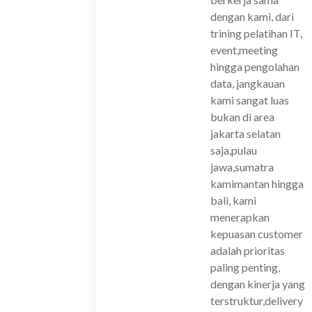
dengan kami, dari
trining pelatihan IT,
event,meeting
hingga pengolahan
data, jangkauan
kami sangat luas
bukan di area
jakarta selatan
saja,pulau
jawa,sumatra
kamimantan hingga
bali, kami
menerapkan
kepuasan customer
adalah prioritas
paling penting,
dengan kinerja yang
terstruktur,delivery