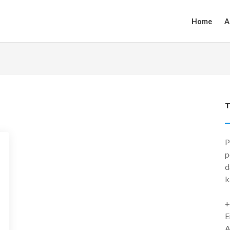
Home
A
P
p
d
k
+
E
A