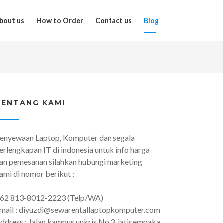
bout us
How to Order
Contact us
Blog
TENTANG KAMI
enyewaan Laptop, Komputer dan segala
erlengkapan IT di indonesia untuk info harga
an pemesanan silahkan hubungi marketing
ami di nomor berikut :
62 813-8012-2223 (Telp/WA)
mail : diyuzdi@sewarentallaptopkomputer.com
ddress : Jalan kampus unkris No 3 ,jaticempaka