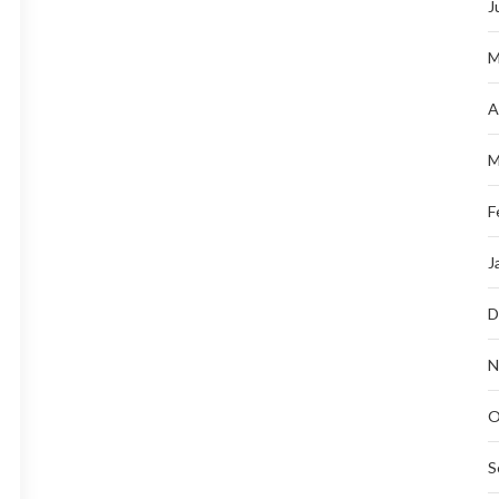
J
M
A
M
F
J
D
N
O
S