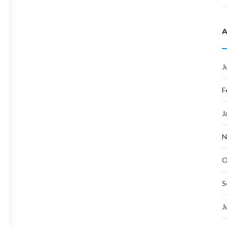
J
F
J
N
O
S
J