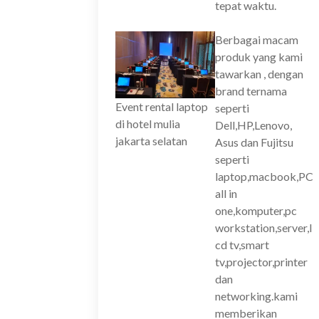
tepat waktu.
Berbagai macam
produk yang kami
tawarkan , dengan
brand ternama
Event rental laptop
seperti
di hotel mulia
Dell,HP,Lenovo,
jakarta selatan
Asus dan Fujitsu
seperti
laptop,macbook,PC
all in
one,komputer,pc
workstation,server,l
cd tv,smart
tv,projector,printer
dan
networking.kami
memberikan