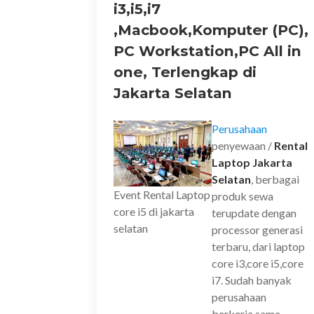
i3,i5,i7
,Macbook,Komputer (PC),
PC Workstation,PC All in
one, Terlengkap di
Jakarta Selatan
Perusahaan
penyewaan /
Rental
Laptop Jakarta
Selatan
, berbagai
Event Rental Laptop
produk sewa
core i5 di jakarta
terupdate dengan
selatan
processor generasi
terbaru, dari laptop
core i3,core i5,core
i7. Sudah banyak
perusahaan
berkerja sama