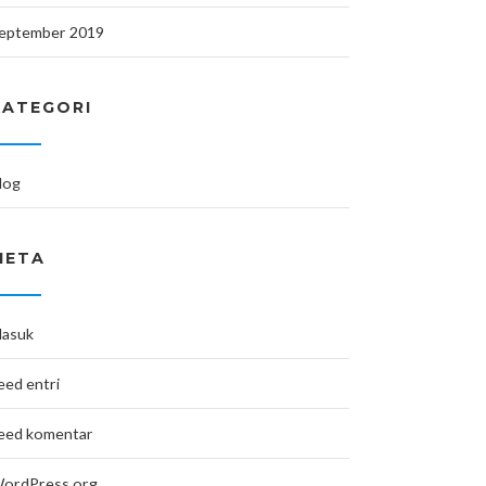
eptember 2019
KATEGORI
log
META
asuk
eed entri
eed komentar
ordPress.org