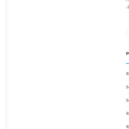
,
R
S
S
R
R