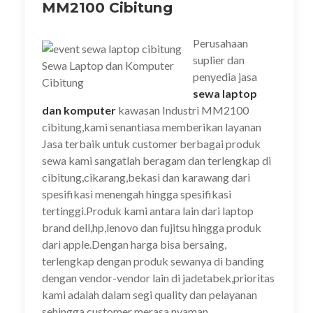
n
y
g
g
y
g
MM2100 Cibitung
g
a
b
b
a
b
b
n
a
a
n
a
a
g
r
r
g
r
r
b
u
u
b
u
Perusahaan
u
a
)
)
a
)
)
r
r
suplier dan
u
u
Sewa Laptop dan Komputer
)
)
penyedia jasa
Cibitung
sewa laptop
dan komputer
kawasan Industri MM2100
cibitung,kami senantiasa memberikan layanan
Jasa terbaik untuk customer berbagai produk
sewa kami sangatlah beragam dan terlengkap di
cibitung,cikarang,bekasi dan karawang dari
spesifikasi menengah hingga spesifikasi
tertinggi.Produk kami antara lain dari laptop
brand dell,hp,lenovo dan fujitsu hingga produk
dari apple.Dengan harga bisa bersaing,
terlengkap dengan produk sewanya di banding
dengan vendor-vendor lain di jadetabek,prioritas
kami adalah dalam segi quality dan pelayanan
sehingga customer merasa nyaman