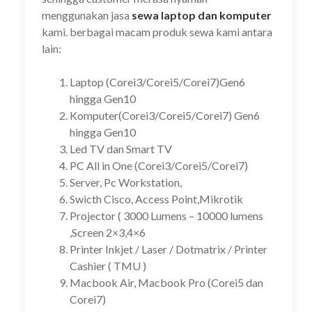
menggunakan jasa
sewa laptop dan komputer
kami. berbagai macam produk sewa kami antara
lain:
Laptop (Corei3/Corei5/Corei7)Gen6
hingga Gen10
Komputer(Corei3/Corei5/Corei7) Gen6
hingga Gen10
Led TV dan Smart TV
PC All in One (Corei3/Corei5/Corei7)
Server, Pc Workstation,
Swicth Cisco, Access Point,Mikrotik
Projector ( 3000 Lumens – 10000 lumens
,Screen 2×3,4×6
Printer Inkjet / Laser / Dotmatrix / Printer
Cashier ( TMU )
Macbook Air, Macbook Pro (Corei5 dan
Corei7)