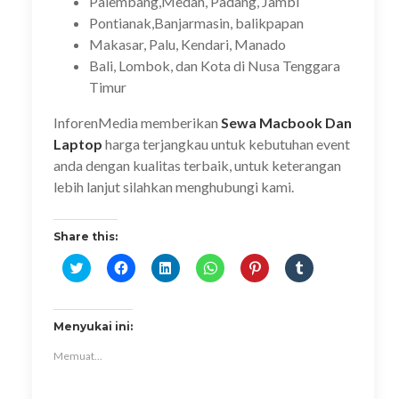
Palembang,Medan, Padang, Jambi
Pontianak,Banjarmasin, balikpapan
Makasar, Palu, Kendari, Manado
Bali, Lombok, dan Kota di Nusa Tenggara
Timur
InforenMedia memberikan
Sewa Macbook Dan
Laptop
harga terjangkau untuk kebutuhan event
anda dengan kualitas terbaik, untuk keterangan
lebih lanjut silahkan menghubungi kami.
Share this:
K
K
K
K
K
K
l
l
l
l
l
l
i
i
i
i
i
i
k
k
k
k
k
k
u
u
u
u
u
u
n
n
n
n
n
n
Menyukai ini:
t
t
t
t
t
t
u
u
u
u
u
u
Memuat...
k
k
k
k
k
k
b
m
b
b
b
b
e
e
e
e
e
e
r
m
r
r
r
r