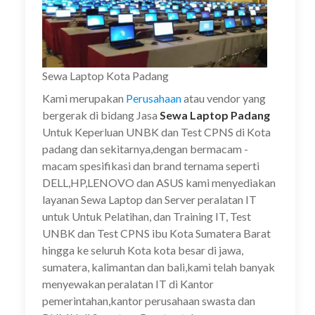
u
a
)
)
a
)
)
r
r
u
u
)
)
Sewa Laptop Kota Padang
Kami merupakan
Perusahaan
atau vendor yang
bergerak di bidang Jasa
Sewa Laptop Padang
Untuk Keperluan UNBK dan Test CPNS di Kota
padang dan sekitarnya,dengan bermacam -
macam spesifikasi dan brand ternama seperti
DELL,HP,LENOVO dan ASUS kami menyediakan
layanan Sewa Laptop dan Server peralatan IT
untuk Untuk Pelatihan, dan Training IT, Test
UNBK dan Test CPNS ibu Kota Sumatera Barat
hingga ke seluruh Kota kota besar di jawa,
sumatera, kalimantan dan bali,kami telah banyak
menyewakan peralatan IT di Kantor
pemerintahan,kantor perusahaan swasta dan