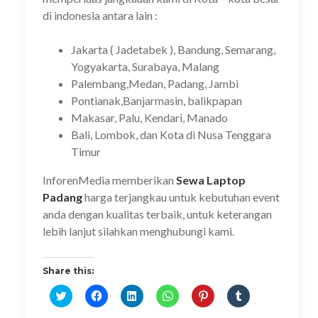
di indonesia antara lain :
Jakarta ( Jadetabek ), Bandung, Semarang,
Yogyakarta, Surabaya, Malang
Palembang,Medan, Padang, Jambi
Pontianak,Banjarmasin, balikpapan
Makasar, Palu, Kendari, Manado
Bali, Lombok, dan Kota di Nusa Tenggara
Timur
InforenMedia memberikan
Sewa Laptop
Padang
harga terjangkau untuk kebutuhan event
anda dengan kualitas terbaik, untuk keterangan
lebih lanjut silahkan menghubungi kami.
Share this:
K
K
K
K
K
K
l
l
l
l
l
l
i
i
i
i
i
i