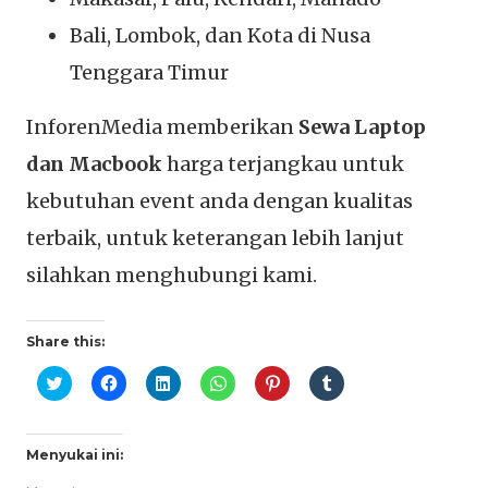
Bali, Lombok, dan Kota di Nusa
Tenggara Timur
InforenMedia memberikan
Sewa Laptop
dan Macbook
harga terjangkau untuk
kebutuhan event anda dengan kualitas
terbaik, untuk keterangan lebih lanjut
silahkan menghubungi kami.
Share this:
Klik
Klik
Klik
Klik
Klik
Klik
untuk
untuk
untuk
untuk
untuk
untuk
berbagi
membagikan
berbagi
berbagi
berbagi
berbagi
pada
di
di
di
pada
pada
Twitter(Membuka
Facebook(Membuka
Linkedln(Membuka
WhatsApp(Membuka
Pinterest(Membuka
Tumblr(Membuka
di
di
di
di
di
di
Menyukai ini:
jendela
jendela
jendela
jendela
jendela
jendela
yang
yang
yang
yang
yang
yang