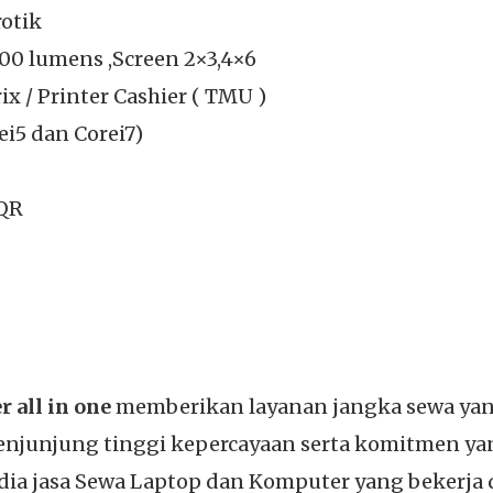
rotik
00 lumens ,Screen 2×3,4×6
ix / Printer Cashier ( TMU )
i5 dan Corei7)
 QR
 all in one
memberikan layanan jangka sewa yang
 menjunjung tinggi kepercayaan serta komitmen y
dia jasa Sewa Laptop dan Komputer yang bekerja