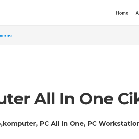
Home
A
karang
er All In One Ci
komputer, PC All In One, PC Workstation