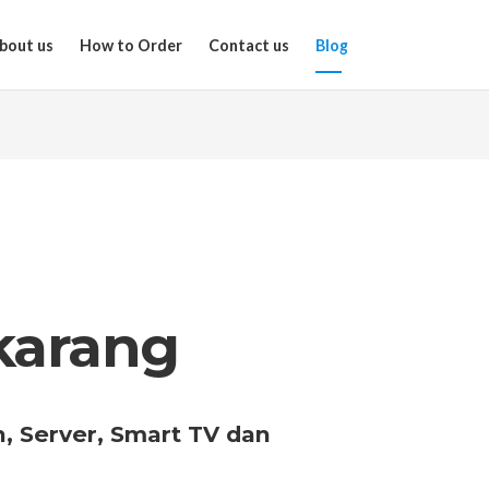
bout us
How to Order
Contact us
Blog
karang
, Server, Smart TV dan