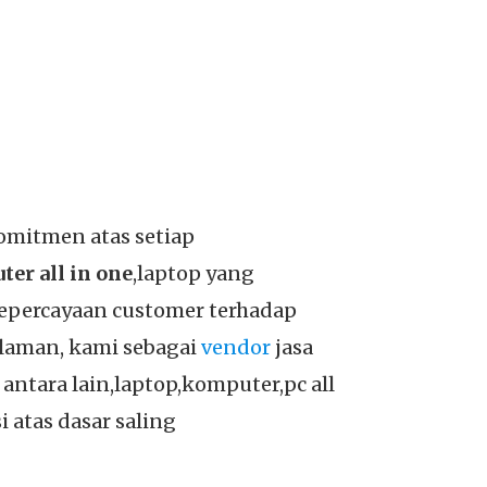
omitmen atas setiap
er all in one
,laptop yang
kepercayaan customer terhadap
alaman, kami sebagai
vendor
jasa
tara lain,laptop,komputer,pc all
 atas dasar saling