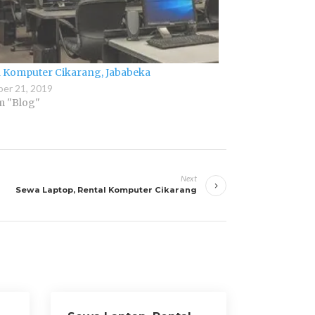
 Komputer Cikarang, Jababeka
er 21, 2019
m "Blog"
Next
Sewa Laptop, Rental Komputer Cikarang